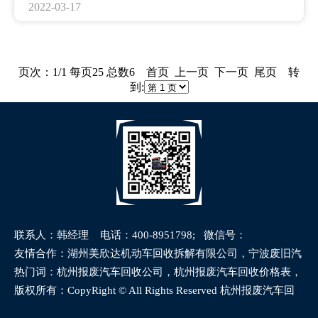
途观L、缤智、理想ONE、长安CS55 PLUS
2022-03-17
坦克300、长安CS75 PLUS、红旗HS5、途岳
五菱星辰、奥迪Q5L、吉利星越L、汉兰达
宝马X3、威兰达、长安欧尚X5、吉利远景X3
比亚迪唐DM、探歌、吉利博越、捷达VS5
页次：1/1 每页25 总数6 首页 上一页 下一页 尾页 转
哈弗大狗、哈弗M6、皓影、吉利缤越
到:
探岳、长安CS75、欧尚X7 PLUS、荣威RX5
宝马X1、哪吒V 、奥迪Q3、皇冠陆放
哈弗神兽、比亚迪元Pro、
联系人：韩经理 电话：400-8951798; 微信号：
18582584951
网站地图
友情合作：湖州美欣达机动车回收拆解有限公司，宁波废旧汽
车回收有限公司
热门词：杭州报废汽车回收公司，杭州报废汽车回收价格表，
杭州车辆报废补贴，杭州报废车回收
版权所有：CopyRight © All Rights Reserved 杭州报废汽车回
收公司 版权所有，违者必究