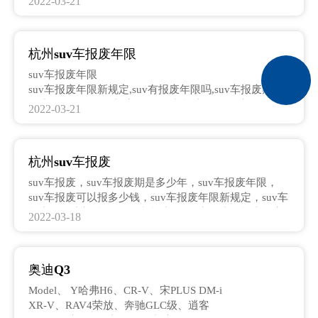
2022-03-21
suv车辆报废年限
贴政策2022,suv汽车多少年强制报废,家用suv强制报废
年限,报废车补贴政策,轿车报废年限新规定2022补贴,杭
州suv车报废补贴,杭州轿车报废补贴多少钱,杭州车辆报
杭州suv车报废年限
废补贴,杭州市报废汽车补贴政策,杭州报废车补贴政策
2022,杭州新车补贴政策,2022年杭州报废机动车补贴标
suv车报废年限
准,杭州旧车淘汰补贴政策,杭州汽车补贴,杭州旧车补贴
suv车报废年限新规定,suv有报废年限吗,suv车报废期是
多少年,suv几年报废,家用suv强制报废年限,轿车有年限
2022-03-21
报废吗,柴油车suv几年报废,suv报废补贴多少钱,轿车强
制报废年限是多少年,suv报废年限新规定,杭州suv车报废
年限,杭州汽车报废年限,家用suv强制报废年限,杭州车辆
杭州suv车报废
报废年限规定,杭州家用轿车报废年限,杭州汽车多少年强
制报废,柴油suv车报废年限,杭州车辆多少年报废
suv车报废，suv车报废期是多少年，suv车报废年限，
suv车报废可以报多少钱，suv车报废年限新规定，suv车
报废有多少补贴，suv强制报废，suv车多少年报废，家
2022-03-18
用suv强制报废年限，柴油车suv几年报废，柴油suv车报
废年限，杭州suv车报废，私家车suv多少年报废，suv汽
车多少年强制报废，suv几年报废，杭州报废汽车，杭州
奥迪Q3
车辆报废，suv有报废年限吗，杭州车强制报废年限，
suv车多少年报废，轿车和suv多少年报废
Model、 Y哈弗H6、CR-V、宋PLUS DM-i
XR-V、RAV4荣放、奔驰GLC级、逍客