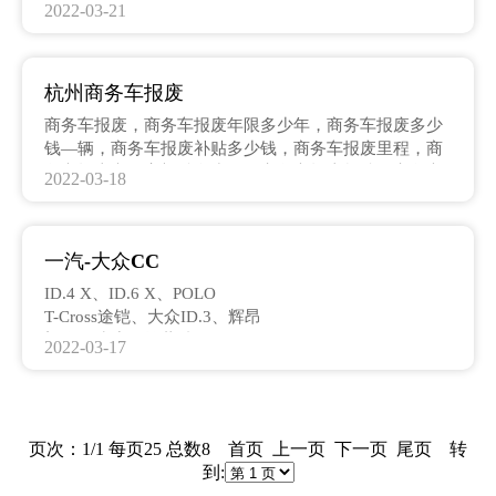
车强制报废年限是多少,商务接待用车几年报废,民用车报
2022-03-21
废标准,行政单位车辆报废标准,商务车报废年限多少年,
商务车报废多少钱一辆,杭州商务车报废标准,杭州私家车
报废标准,杭州汽车报废标准,商务车多少公里报废,商务
杭州商务车报废
车有报废年限吗,杭州机动车报废标准,杭州市私家车车辆
报废补贴政策,杭州市小客车报废标准,国二车报废补贴标
商务车报废，商务车报废年限多少年，商务车报废多少
准 杭州,商用车报废标准,杭州车辆报废标准最新规定
钱—辆，商务车报废补贴多少钱，商务车报废里程，商
务车报废车国家补贴多少钱，商务车报废标准，商务车
2022-03-18
报废多少钱，商务车报废公里数，商务车报废补贴，别
克商务车几年年检，06年别克商务有报废期吗，别克开
几年开始坏，商务车有强制报废吗，GL8到报废期了怎
一汽-大众CC
么办，东风商务车7座报价和图片，gl8营运车辆报废年
限，商务车多少公里报废
ID.4 X、ID.6 X、POLO
T-Cross途铠、大众ID.3、辉昂
朗逸、凌度、帕萨特
2022-03-17
帕萨特混动、桑塔纳、
途安L、途昂、途昂X、途观L、途观L混动、途观X、途
岳
威然、途岳e-Tharu、CrossBlue
页次：1/1 每页25 总数8 首页 上一页 下一页 尾页 转
辉昂混动、辉道、朗境
到:
朗行、朗逸 EV