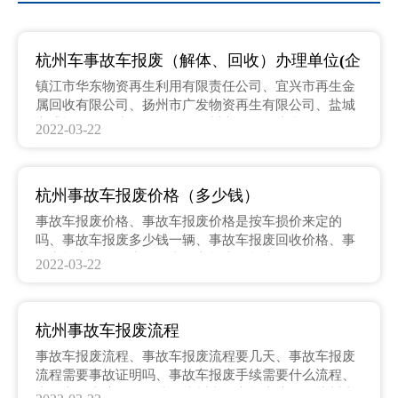
杭州车事故车报废（解体、回收）办理单位(企
业、公司）
镇江市华东物资再生利用有限责任公司、宜兴市再生金
属回收有限公司、扬州市广发物资再生有限公司、盐城
市盛悦物资再生有限公司、徐州市物资再生利用有限公
2022-03-22
司、宿迁市淮海报废汽车金属回收有限公司、无锡新三
洲再生资源有限公司、泰州市金鑫报废汽车回收拆解有
限公司、苏州市苏协报废汽车回收拆解有限责任公司、
杭州事故车报废价格（多少钱）
南通报废汽车回收拆解有限公司、南京市宁联报废汽车
回收拆解有限公司、连云港万联环境资源综合利用有限
事故车报废价格、事故车报废价格是按车损价来定的
公司、杭州苏物再生利用有限公司、杭州苏北废旧汽车
吗、事故车报废多少钱一辆、事故车报废回收价格、事
家电拆解再生利用有限公司、常州常联报废汽车回收拆
故车报废能给多少钱、事故车报废价格表
2022-03-22
解有限公司、常熟市物资
杭州事故车报废流程
事故车报废流程、事故车报废流程要几天、事故车报废
流程需要事故证明吗、事故车报废手续需要什么流程、
事故车报废流程有哪些、杭州事故车报废流程、杭州事