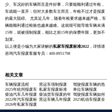
少、车况好的车辆而言是件好事，只要能顺利通过年检，
车就能一直开；但对大多数车主而言，年检不过才是报废
的最大阻碍。 尤其近几年，随着年检要求越来越严格，车
辆能顺利通过检验也越来越难。这就很可能导致车辆未满
15年，就被强制报废，相比之前15年的保费年限，更加不
划算。
以上便是小编为大家讲解的
私家车报废标准2022
，详情请
咨询汽车报废客服专员：400-8951798
相关文章
车辆报废流程
营运车强制报废
驾驶报废车辆的危
2025年杭州报废车
私家车报废标准
单位车辆报废
害
柴油汽车几年报废
2022
柴油货车报废的年
驾驶报废车辆如何
销户全攻略，五大
2022年汽车报废标
营运车辆几年报废
2025机动车报废全
限
处罚
步骤轻松搞定
2026年私家车报废
准
流程注意事项，避
补贴申领步骤全攻
开这些坑少亏上万